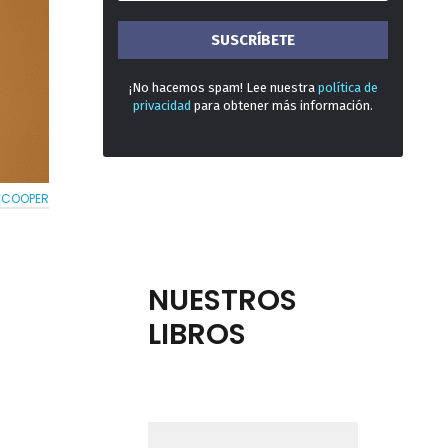
¡No hacemos spam! Lee nuestra
política de
privacidad
para obtener más información.
N COOPER
NUESTROS
LIBROS