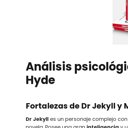
Análisis psicológi
Hyde
Fortalezas de Dr Jekyll y
Dr Jekyll
es un personaje complejo con v
novela. Posee una gran
inteligencia
y u