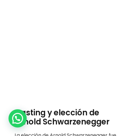
Casting y elección de
1
Arnold Schwarzenegger
La elección de Arnold Schwarzenegger fue