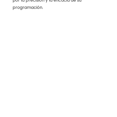
por la precisión y la eficacia de su
programación.