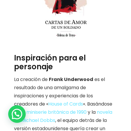
Inspiración para el
personaje
La creación de
Frank Underwood
es el
resultado de una amalgama de
inspiraciones y experiencias de los
creadores de «
House of Cards
«. Basándose
1
en la
miniserie británica de 1990
y la
novela
de Michael Dobbs
, el equipo detrás de la
versión estadounidense quería crear un