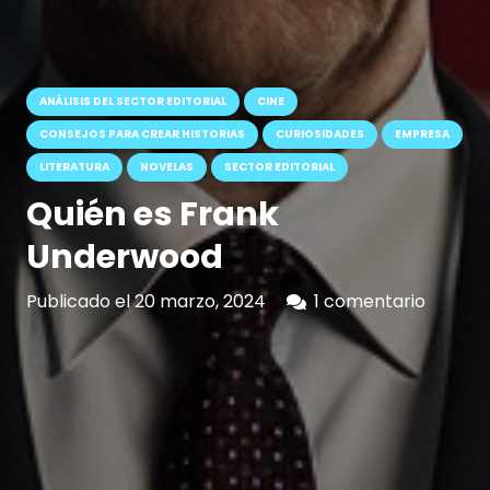
ANÁLISIS DEL SECTOR EDITORIAL
CINE
CONSEJOS PARA CREAR HISTORIAS
CURIOSIDADES
EMPRESA
LITERATURA
NOVELAS
SECTOR EDITORIAL
Quién es Frank
Underwood
Publicado el
20 marzo, 2024
1
comentario