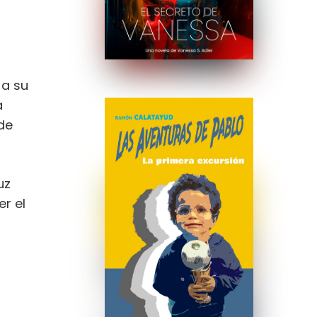
 a su
a
de
uz
r el