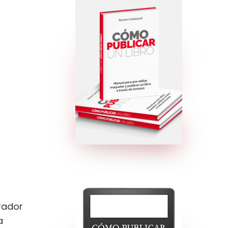
rador
a