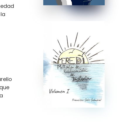
iedad
la
relio
 que
ra