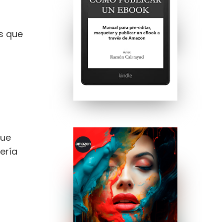
es que
que
ería