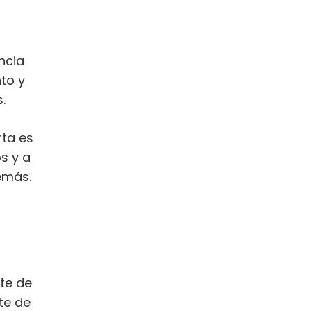
ncia
to y
.
rta es
s y a
emás.
nte de
te de