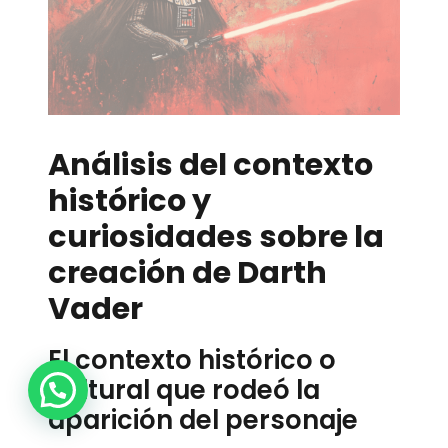
Análisis del contexto
histórico y
curiosidades sobre la
creación de Darth
Vader
El contexto histórico o
1
cultural que rodeó la
aparición del personaje