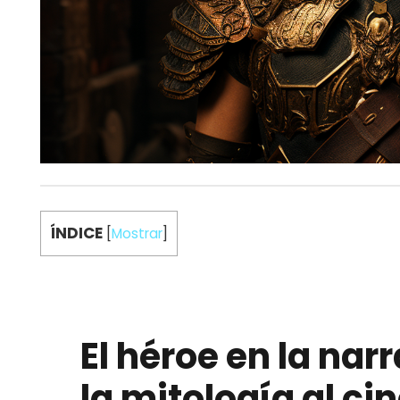
ÍNDICE
[
Mostrar
]
El héroe en la nar
la mitología al c