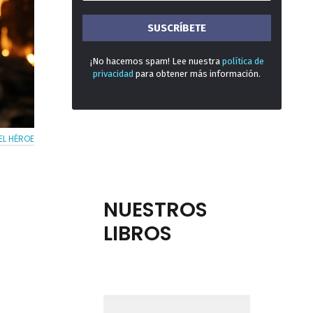
¡No hacemos spam! Lee nuestra
política de
privacidad
para obtener más información.
EL HÉROE
NUESTROS
LIBROS