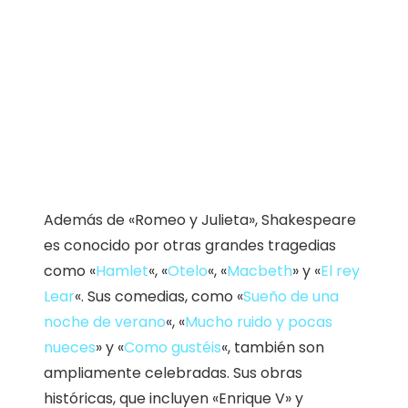
Además de «Romeo y Julieta», Shakespeare
es conocido por otras grandes tragedias
como «
Hamlet
«, «
Otelo
«, «
Macbeth
» y «
El rey
Lear
«. Sus comedias, como «
Sueño de una
noche de verano
«, «
Mucho ruido y pocas
nueces
» y «
Como gustéis
«, también son
ampliamente celebradas. Sus obras
históricas, que incluyen «Enrique V» y