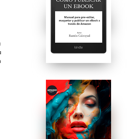
a
a
n