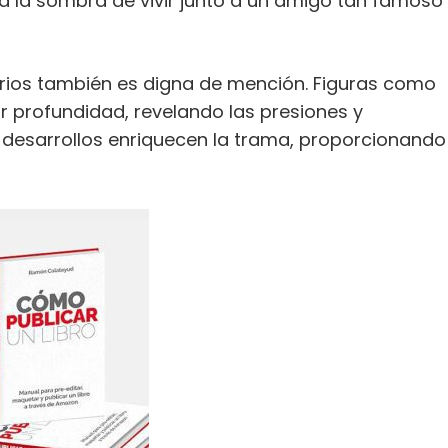
 a la sombra de vivir junto a un amigo tan famoso
arios también es digna de mención. Figuras como
 profundidad, revelando las presiones y
s desarrollos enriquecen la trama, proporcionando