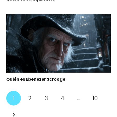
Quién es Ebenezer Scrooge
1
2
3
4
…
10