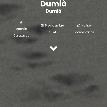
Dumià
Dumià
5 septiembre,
No hay
Ramón
2024
comentarios
Calatayud