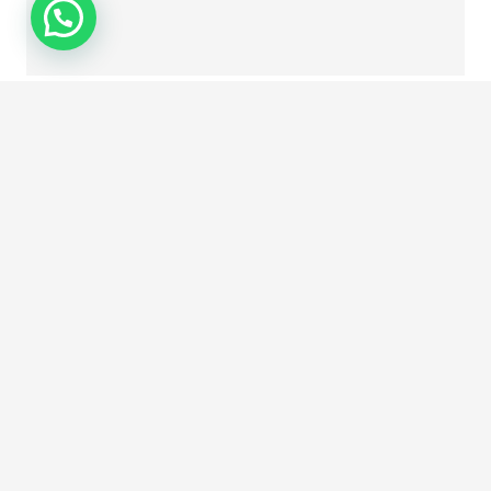
Publicar el comentario
Este sitio usa Akismet para reducir el spam.
Aprende cómo se procesan los datos de tus
comentarios.