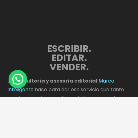
ESCRIBIR.
EDITAR.
VENDER.
La
consultoría y asesoría editorial
Marca
Inteligente
nace para dar ese servicio que tanto
cuesta encontrar a autores de libros y novelas que
quieren dar a conocer, rehacer o autopublicar sus
obras de una forma completamente profesional.
INICIO