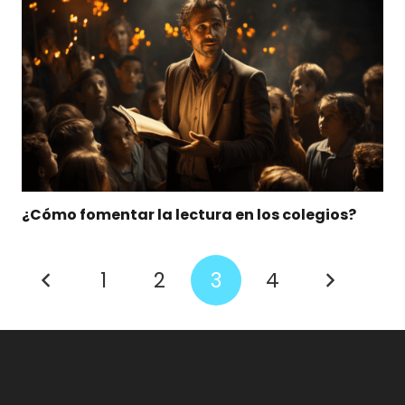
¿Cómo fomentar la lectura en los colegios?
1
2
3
4