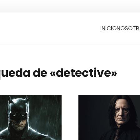
INICIO
NOSOTR
queda de «detective»