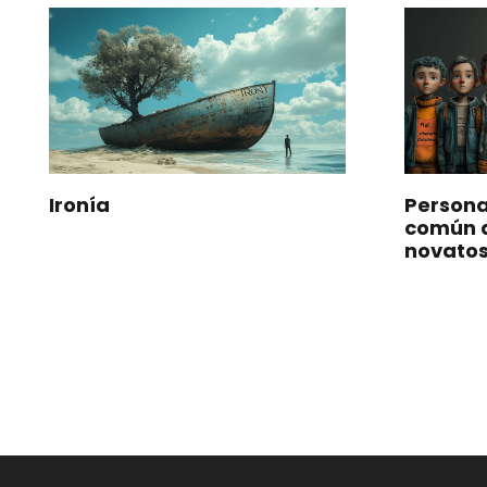
Ironía
Persona
común d
novato