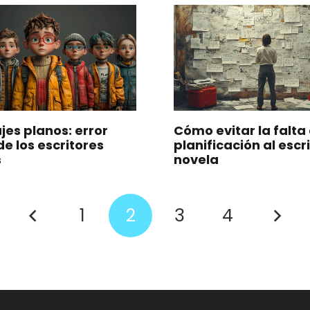
jes planos: error
Cómo evitar la falta
e los escritores
planificación al escr
s
novela
1
2
3
4